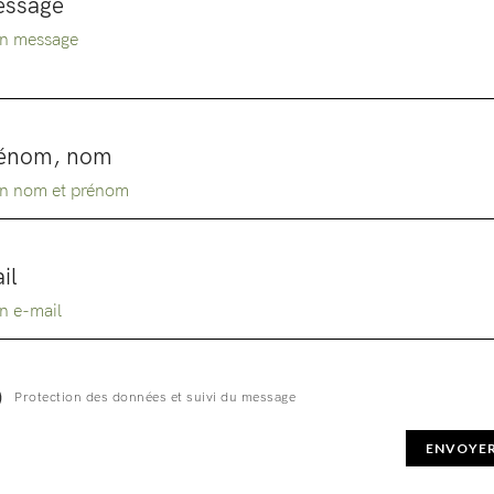
ssage
énom, nom
il
Protection des données et suivi du message
ENVOYE